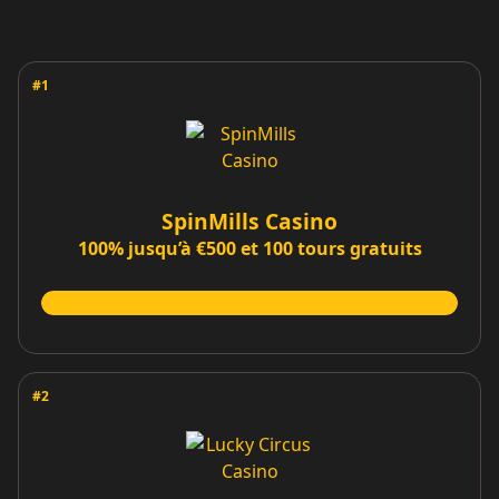
#1
SpinMills Casino
100% jusqu’à €500 et 100 tours gratuits
10.0
#2