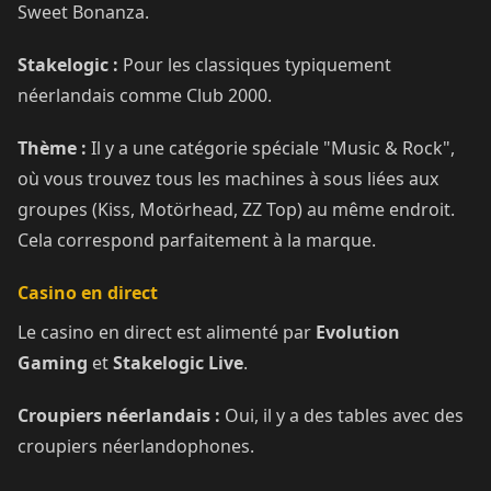
Sweet Bonanza.
Stakelogic :
Pour les classiques typiquement
néerlandais comme Club 2000.
Thème :
Il y a une catégorie spéciale "Music & Rock",
où vous trouvez tous les machines à sous liées aux
groupes (Kiss, Motörhead, ZZ Top) au même endroit.
Cela correspond parfaitement à la marque.
Casino en direct
Le casino en direct est alimenté par
Evolution
Gaming
et
Stakelogic Live
.
Croupiers néerlandais :
Oui, il y a des tables avec des
croupiers néerlandophones.