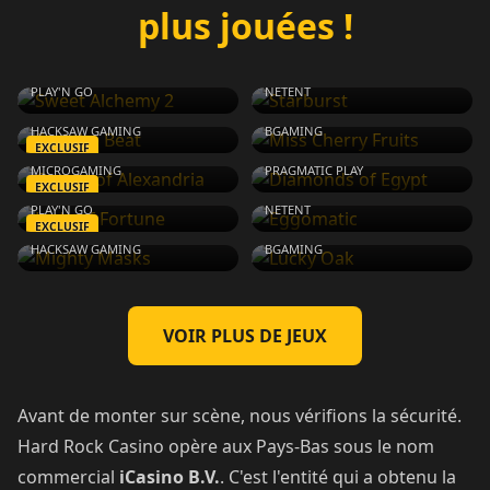
plus jouées !
SWEET ALCHEMY 2
STARBURST
PLAY'N GO
NETENT
FEEL THE BEAT
MISS CHERRY FRUITS
HACKSAW GAMING
BGAMING
QUEEN OF ALEXANDRIA
DIAMONDS OF EGYPT
EXCLUSIF
MICROGAMING
PRAGMATIC PLAY
LADY OF FORTUNE
EGGOMATIC
EXCLUSIF
PLAY'N GO
NETENT
MIGHTY MASKS
LUCKY OAK
EXCLUSIF
HACKSAW GAMING
BGAMING
VOIR PLUS DE JEUX
Avant de monter sur scène, nous vérifions la sécurité.
Hard Rock Casino opère aux Pays-Bas sous le nom
commercial
iCasino B.V.
. C'est l'entité qui a obtenu la