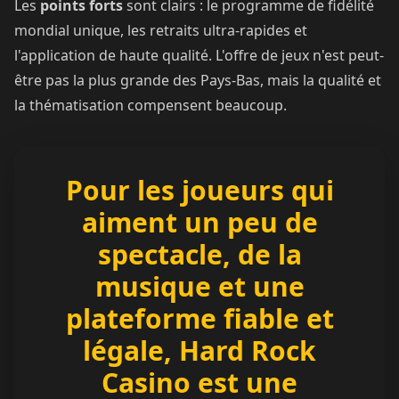
Les
points forts
sont clairs : le programme de fidélité
mondial unique, les retraits ultra-rapides et
l'application de haute qualité. L'offre de jeux n'est peut-
être pas la plus grande des Pays-Bas, mais la qualité et
la thématisation compensent beaucoup.
Pour les joueurs qui
aiment un peu de
spectacle, de la
musique et une
plateforme fiable et
légale, Hard Rock
Casino est une