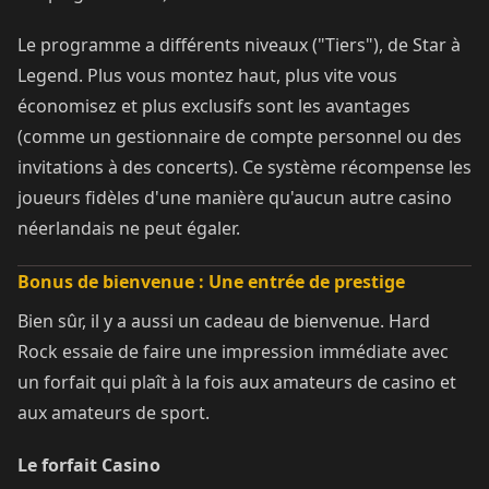
Le programme a différents niveaux ("Tiers"), de Star à
Legend. Plus vous montez haut, plus vite vous
économisez et plus exclusifs sont les avantages
(comme un gestionnaire de compte personnel ou des
invitations à des concerts). Ce système récompense les
joueurs fidèles d'une manière qu'aucun autre casino
néerlandais ne peut égaler.
Bonus de bienvenue : Une entrée de prestige
Bien sûr, il y a aussi un cadeau de bienvenue. Hard
Rock essaie de faire une impression immédiate avec
un forfait qui plaît à la fois aux amateurs de casino et
aux amateurs de sport.
Le forfait Casino