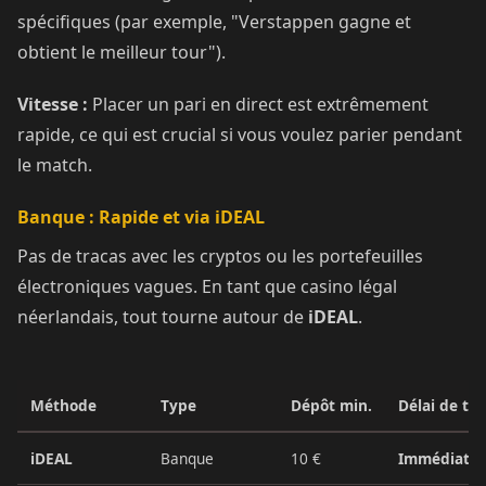
spécifiques (par exemple, "Verstappen gagne et
obtient le meilleur tour").
Vitesse :
Placer un pari en direct est extrêmement
rapide, ce qui est crucial si vous voulez parier pendant
le match.
Banque : Rapide et via iDEAL
Pas de tracas avec les cryptos ou les portefeuilles
électroniques vagues. En tant que casino légal
néerlandais, tout tourne autour de
iDEAL
.
Méthode
Type
Dépôt min.
Délai de tr
iDEAL
Banque
10 €
Immédiat