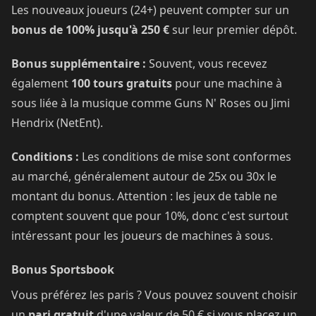
Les nouveaux joueurs (24+) peuvent compter sur un
bonus de 100% jusqu'à 250 €
sur leur premier dépôt.
Bonus supplémentaire :
Souvent, vous recevez
également
100 tours gratuits
pour une machine à
sous liée à la musique comme Guns N' Roses ou Jimi
Hendrix (NetEnt).
Conditions :
Les conditions de mise sont conformes
au marché, généralement autour de 25x ou 30x le
montant du bonus. Attention : les jeux de table ne
comptent souvent que pour 10%, donc c'est surtout
intéressant pour les joueurs de machines à sous.
Bonus Sportsbook
Vous préférez les paris ? Vous pouvez souvent choisir
un
pari gratuit
d'une valeur de 50 € si vous placez un