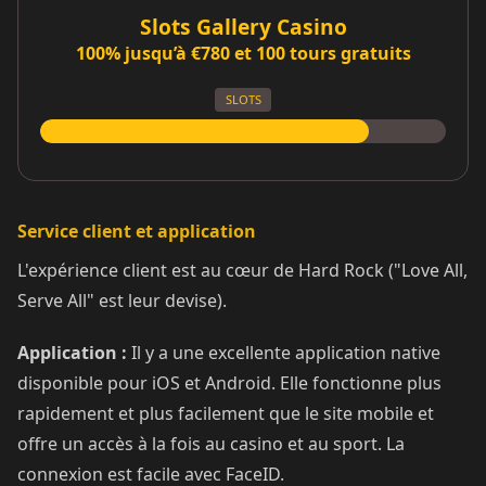
Slots Gallery Casino
100% jusqu’à €780 et 100 tours gratuits
SLOTS
8.1
Service client et application
L'expérience client est au cœur de Hard Rock ("Love All,
Serve All" est leur devise).
Application :
Il y a une excellente application native
disponible pour iOS et Android. Elle fonctionne plus
rapidement et plus facilement que le site mobile et
offre un accès à la fois au casino et au sport. La
connexion est facile avec FaceID.