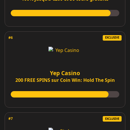
9.2
#6
EXCLUSIVE
Yep Casino
200 FREE SPINS sur Coin Win: Hold The Spin
9.0
#7
EXCLUSIVE