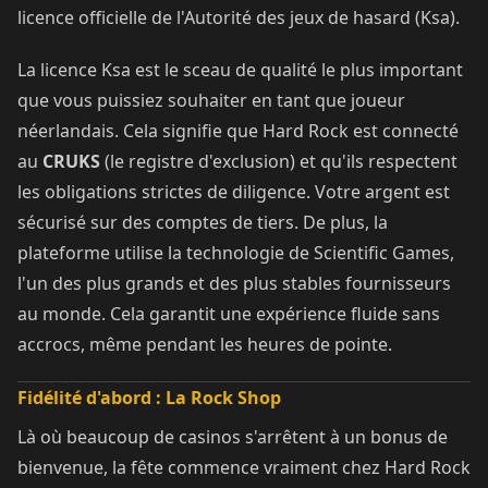
licence officielle de l'Autorité des jeux de hasard (Ksa).
La licence Ksa est le sceau de qualité le plus important
que vous puissiez souhaiter en tant que joueur
néerlandais. Cela signifie que Hard Rock est connecté
au
CRUKS
(le registre d'exclusion) et qu'ils respectent
les obligations strictes de diligence. Votre argent est
sécurisé sur des comptes de tiers. De plus, la
plateforme utilise la technologie de Scientific Games,
l'un des plus grands et des plus stables fournisseurs
au monde. Cela garantit une expérience fluide sans
accrocs, même pendant les heures de pointe.
Fidélité d'abord : La Rock Shop
Là où beaucoup de casinos s'arrêtent à un bonus de
bienvenue, la fête commence vraiment chez Hard Rock