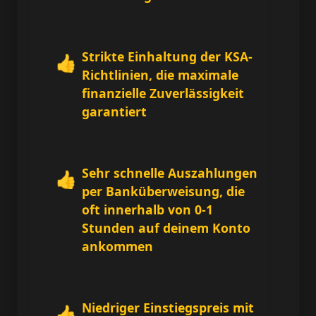
Strikte Einhaltung der KSA-
👍
Richtlinien, die maximale
finanzielle Zuverlässigkeit
garantiert
Sehr schnelle Auszahlungen
👍
per Banküberweisung, die
oft innerhalb von 0-1
Stunden auf deinem Konto
ankommen
Niedriger Einstiegspreis mit
👍