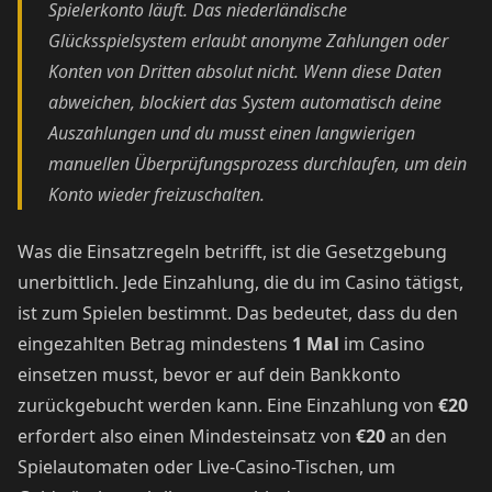
Spielerkonto läuft. Das niederländische
Glücksspielsystem erlaubt anonyme Zahlungen oder
Konten von Dritten absolut nicht. Wenn diese Daten
abweichen, blockiert das System automatisch deine
Auszahlungen und du musst einen langwierigen
manuellen Überprüfungsprozess durchlaufen, um dein
Konto wieder freizuschalten.
Was die Einsatzregeln betrifft, ist die Gesetzgebung
unerbittlich. Jede Einzahlung, die du im Casino tätigst,
ist zum Spielen bestimmt. Das bedeutet, dass du den
eingezahlten Betrag mindestens
1 Mal
im Casino
einsetzen musst, bevor er auf dein Bankkonto
zurückgebucht werden kann. Eine Einzahlung von
€20
erfordert also einen Mindesteinsatz von
€20
an den
Spielautomaten oder Live-Casino-Tischen, um