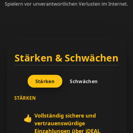
Spielern vor unverantwortlichen Verlusten im Internet.
Stärken & Schwächen
Stärken
Schwächen
STÄRKEN
Vollständig sichere und
👍
vertrauenswürdige
Einzahlungen über iDEAL