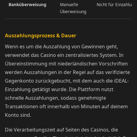
Banküberweisung
Manuelle
Nicht für Einzahlun
Überweisung
Auszahlungsprozess & Dauer
Wenn es um die Auszahlung von Gewinnen geht,
verwendet das Casino ein zentralisiertes System. In
Übereinstimmung mit niederländischen Vorschriften
werden Auszahlungen in der Regel auf das verifizierte
Gegenkonto zurückgebucht, mit dem auch die iDEAL-
Einzahlung getätigt wurde. Die Plattform nutzt
schnelle Auszahlungen, sodass genehmigte
Transaktionen oft innerhalb von Minuten auf deinem
Konto sind.
Die Verarbeitungszeit auf Seiten des Casinos, die