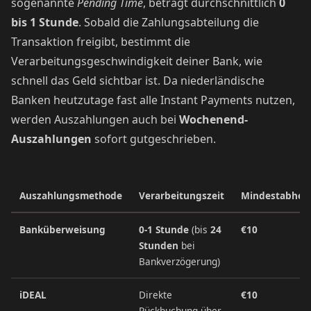
sogenannte
Pending Time
, beträgt durchschnittlich
0
bis 1 Stunde
. Sobald die Zahlungsabteilung die
Transaktion freigibt, bestimmt die
Verarbeitungsgeschwindigkeit deiner Bank, wie
schnell das Geld sichtbar ist. Da niederländische
Banken heutzutage fast alle Instant Payments nutzen,
werden Auszahlungen auch bei
Wochenend-
Auszahlungen
sofort gutgeschrieben.
Auszahlungsmethode
Verarbeitungszeit
Mindestabheb
Banküberweisung
0-1 Stunde
(bis
24
€10
Stunden
bei
Bankverzögerung)
iDEAL
Direkte
€10
Rückbuchung über