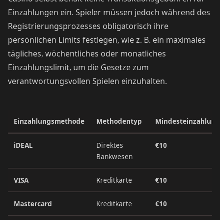
Einzahlungen ein. Spieler müssen jedoch während des
Registrierungsprozesses obligatorisch ihre
persönlichen Limits festlegen, wie z. B. ein maximales
tägliches, wöchentliches oder monatliches
Einzahlungslimit, um die Gesetze zum
verantwortungsvollen Spielen einzuhalten.
Einzahlungsmethode
Methodentyp
Mindesteinzahlung
iDEAL
Direktes
€10
Bankwesen
VISA
Kreditkarte
€10
Mastercard
Kreditkarte
€10