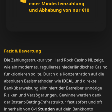
einer Mindesteinzahlung
und Abhebung von nur €10
Fazit & Bewertung
Die Zahlungsstruktur von Hard Rock Casino NL zeigt,
wie ein modernes, reguliertes niederländisches Casino
funktionieren sollte. Durch die Konzentration auf die
absoluten Basismethoden wie
iDEAL
und direkte
Banküberweisung eliminiert der Betreiber unnötige
Risiken und Verzögerungen. Gewinne werden dank
der Instant-Betting-Infrastruktur fast sofort und oft
innerhalb von
0-1 Stunden
auf dein Bankkonto